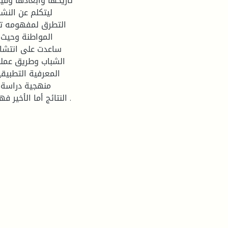
تاريخها وأبعادها وقي
ليتكلم عن النش
التطرق لمفهومه تطو
المواطنة وحيث 
ساعدت على انتشاره
الشباب وطريق عملها
المعرفية التطبيق
منهجية دراسة 
النتائج أما الأخير فهو فصل الاستنتاجات والتوصيات والخاتمة والمراجع والملاحق .