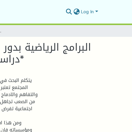
Log In
البرامج الرياضية بدور الشباب وانعكاساتها على تنمية قيم ال
البرامج الرياضية بدو
*دراسة
يتكلم البحث في 
المجتمع تعتبر 
والتفاهم والادماج 
من الصعب تجاهل ا
اجتماعية تفرض 
ومن هذا اف
ومؤسساته فان تن