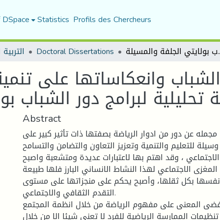
f DSpace
Statistics
Profils des Chercheurs
مواطنةالصالحة *دراسة تحليلية لبرامج دور الشباب بولايتي الجلفة والمسيلة
Doctoral Dissertations
التربية ا
ر الشباب وانعكاساتها على تنمي
 تحليلية لبرامج دور الشباب بو
Abstract
مجمله عن دور من ادوار الرياضة بصفتها ذات تأثير كبير على
وسيلة للتعليم والتنمية وتعزيز التعاون والتضامن والتسامح
الاجتماعي ، وقد اهتم بها لاعتبارات عديدة ومتشعبة واصبح
لمغزى الاجتماعي لهذا النشاط الانساني البارز فلها طبيعة
نفسها بكل ثقلها، وأصبح يحكم على منجزاتها على مستوى
التقدم الثقافي والاجتماعي.
ضى المعنى على مفهوم الرياضة من خلال انظمة المجتمع
ظيمات الممارسة الرياضية للفرد لا تعني شيئا الا من خلال