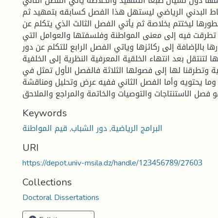
مها دون نسيان طبعا التمهيد والخلاصة يأتي الفصل الثاني
اط البدني الرياضي ليستهل هذا الفصل كسابقه بتمهيد ثم
رها ليختتم بخلاصة ثم يأتي الفصل الثالث الذي يتكلم عن
تطرقت فيه إلى معنى المواطنة وفلسفتها والعوامل التي
ا بالإضافة إلى ركائزها وياتي الفصل الرابع للتكلم عن دور
 لتنتقل بعد انتهاء الخلقية المعرفية النظرية إلى الخلفية
ية وتطرقنا لها إلى فصولها الثلاثة فالفصل الأول تمثل في
وما يحتويه وأما الفصل الثاني ففيه عرض وتحليل ومناقشة
Keywords
البرامج الرياضية
,
دور الشباب
,
قيم المواطنة
URI
https://depot.univ-msila.dz/handle/123456789/27603
Collections
Doctoral Dissertations