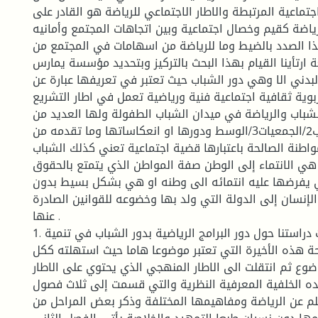
جتماعية المرتبطة والاطار الاجتماعي للرياضة هو القادر على
رياضة كقيم وخصال اجتماعية وبين اتجاهات المجتمع وأمانيه
 الصدد بالضيط وما للرياضة من اسهامات في المجتمع من
ة ارتأينا القيام بهذا البحث بالتركيز وبتحديد مؤسسة يمارس
لبدني الا وهي دور الشباب حيث تعتبر في تعريفها عبارة عن
ية ثقافية اجتماعية فنية ورياضية تعمل في اطار التشريع
لشباب والرياضة في ميدان الشباب الطفولة ولها العديد من
الاهداف 1/الشباب2/الجمعيات3/الوسط ودورها او انعكاساتها وما تقدمه من
واطنة الصالحة باعتبارها قضية اجتماعية تعني كذلك الشباب
هي الانتماء إلى الوطن صفة المواطن الذي يتمتع بالحقوق
تي يفرضها عليه انتمائه الى وطنه او هي بشكل بسيط بدون
لإنسان إلى الدولة التي ولد بها وخضوعه للقوانين الصادرة
عنها .
1. تمحورت و تمحورت دراستنا حول دور البرامج الرياضية بدور الشباب في تنمية
حة هذه الأخيرة التي تعتبر موضوعا هاما حيث استهلته ككل
وع ثم انتقلت الى الاطار المنهجي الذي يحتوي على الاطار
عده الخلفية المعرفية النظرية والتي قسمت إلى ثلاث فصول
كلم عن الرياضة ومفاهيمها المختلفة وذكر بعض المراحل من