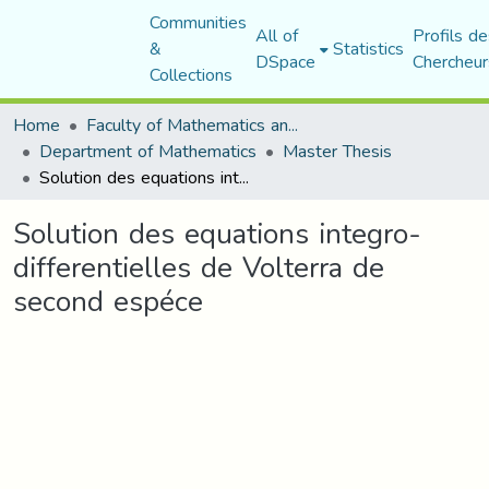
Communities
All of
Profils de
&
Statistics
DSpace
Chercheur
Collections
Home
Faculty of Mathematics and Computer Science
Department of Mathematics
Master Thesis
Solution des equations integro-differentielles de Volterra de second espéce
Solution des equations integro-
differentielles de Volterra de
second espéce