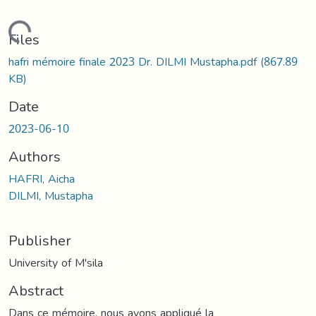
Loading...
Files
hafri mémoire finale 2023 Dr. DILMI Mustapha.pdf
(867.89
KB)
Date
2023-06-10
Authors
HAFRI, Aicha
DILMI, Mustapha
Publisher
University of M'sila
Abstract
Dans ce mémoire, nous avons appliqué la