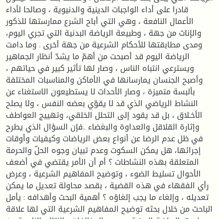
قادرا على أداء الواجبات الدينية والدنيوية ، وصالحا لأداء
الأعمال النافعة ، وهي التي أباح الشرع ممارستها للذكور
والإناث من جهة ، وطبيعة الرياضة البدنية التي تجري اليوم،
ومدى مطابقتها للأحكام الشرعية من جهة أخرى . وما دامت
الرياضة اليوم قد أصبحت من أهمّ ما يشدّ أنظار الجماهير
ويسترعي انتباه الناس ، وصار لها تأثير كبير في حياتهم ،
وأصبح الجنسان يمارسانها في الأماكن والمناسبات المختلفة
بألبسة متميزة ، وصار الأحداث لا يستطيعون الاستغناء عن
النشاط الرياضي الذي قد لا يقوّي بعضه النفس ، ولا يصلح
الأخـلاق ، بل قد يقود إلى التحلل الخلقي، وتهييج العواطف
وإثارة القلاقل والعداوة والبغضاء ..فإن السؤال الذي يطرح
في ظل عدم الرضا عن أنواع بعض الرياضات وكيفيات وأوقات
إجرائها، هل يمكن السكوت وعدم تبيان وجوه الحلّ والحرمة
المتعلقة بهذه النشاطات ؟ أم أن الأمر يقتضي في أضعف
الأحوال تسليط الضوء ، وتوضيح المفاهيم الشرعية ، وعرض
رأي الفقهاء في هذه القضية ، بقصد محاولة تعديل ما يمكن
تعديله ، وإلغاء ما يجب إلغاؤه ؟ أهمية البحث وأهدافه : يأمل
الباحث من خلال بحثه توضيح المفاهيم الشرعية التي لها علاقة