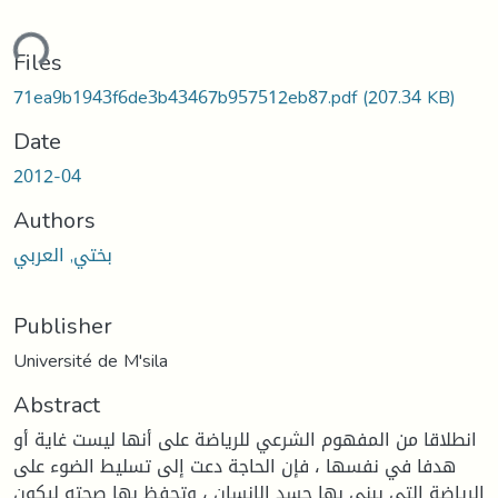
ding...
Files
71ea9b1943f6de3b43467b957512eb87.pdf
(207.34 KB)
Date
2012-04
Authors
بختي, العربي
Publisher
Université de M'sila
Abstract
انطلاقا من المفهوم الشرعي للرياضة على أنها ليست غاية أو
هدفا في نفسها ، فإن الحاجة دعت إلى تسليط الضوء على
الرياضة التي يبنى بها جسد الإنسان ، وتحفظ بها صحته ليكون