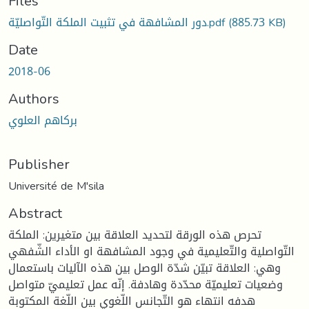
ading...
Files
(885.73 KB)
دور المشافهة في تثبيت الملكة التّواصليّة.pdf
Date
2018-06
Authors
بركاهم العلوي
Publisher
Université de M'sila
Abstract
تحرص هذه الورقة لتحديد العلاقة بين متغيرين: الملكة
التّواصلية والتّعليمية في وجود المشافهة او الأداء الشّفهي
وهي: العلاقة تبيّن شدّة الوصل بين هذه الآليات باستعمال
وضعيات تعليميّة محدّدة وهادفة. إنّه عمل تعليميّ متواصل
هدفه انتهاء هو التّجانس اللّغوي بين اللّغة المكتوبة