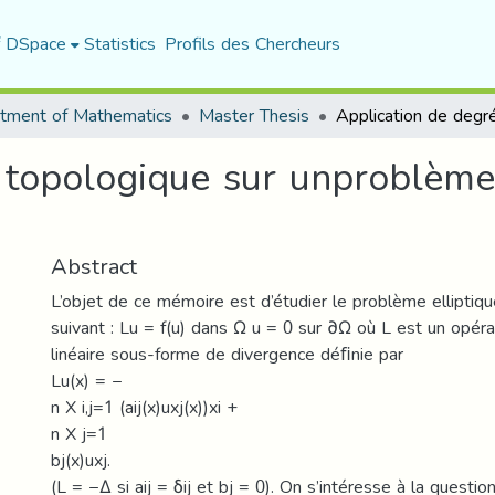
f DSpace
Statistics
Profils des Chercheurs
tment of Mathematics
Master Thesis
 topologique sur unproblème 
Abstract
L’objet de ce mémoire est d’étudier le problème elliptiqu
suivant : Lu = f(u) dans Ω u = 0 sur ∂Ω où L est un opérat
linéaire sous-forme de divergence déﬁnie par
Lu(x) = −
n X i,j=1 (aij(x)uxj(x))xi +
n X j=1
bj(x)uxj.
(L = −∆ si aij = δij et bj = 0). On s’intéresse à la questio