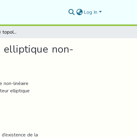
Log In
Application de degré topologique sur unproblème elliptique non-Linéaire
elliptique non-
e non-linéaire
eur elliptique
n d’existence de la