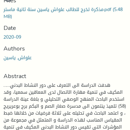
Loading...
Files
مذكرة تخرج للطالب علواش ياسين سنة ثانية ماستر.pdf
(5.48
MB)
Date
2020-09
Authors
علواش, ياسين
Abstract
……هدفت الدراسة الى التعرف على دور النشاط البدني
المكيف في تنمية مهارة الاتصال لدى المعاقين سمعيا، وقد
استخدم الباحث المنهج الوصفي التحليلي و بلغة عينة الدراسة
(58) تلميذ ينتمون الى مدسرة صغار الصم و البكم برج بوعريريج
، و اعتمد الباحث في تحليله على ثلاثة فرضيات من خلالها ضبط
المقياس المناسب لهذه الدراسة و المتمثل في مجموعة من
المؤشرات التي تقيس دور النشاط البدني المكيف في تنمية