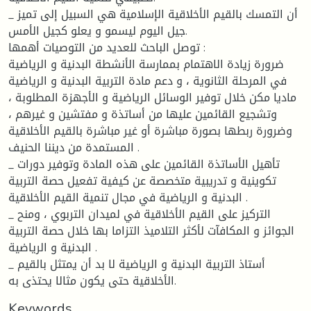
_ أن التمسك بالقيم الأخلاقية الإسلامية هي السبيل إلى تميز
جيل اليوم ليسمو و يعلو كجيل الأمس.
توصل الباحث للعديد من التوصيات أهمها :
ضرورة زيادة الاهتمام بممارسة الأنشطة البدنية و الرياضية
في المرحلة الثانوية ، و دعم مادة التربية البدنية و الرياضية
ماديا مكن خلال توفير الوسائل الرياضية و الأجهزة المطلوبة ،
وتشجيع القائمين عليها من أساتذة و مفتشين و غيرهم ،
وضرورة ربطها بصورة مباشرة أو غير مباشرة بالقيم الأخلاقية
المستمدة من ديننا الحنيف .
_ تأهيل الأساتذة القائمين على هذه المادة وتوفير دورات
تكوينية و تدريبية متخصصة عن كيفية تفعيل حصة التربية
البدنية و الرياضية في مجال تنمية القيم الأخلاقية .
_ التركيز على القيم الأخلاقية في لميدان التربوي ، ومنح
الجوائز و المكافآت لأكثر التلاميذ التزاما بها خلال حصة التربية
البدنية و الرياضية .
_ أستاذ التربية البدنية و الرياضية لا بد أن يمتثل بالقيم
الأخلاقية حتى يكون مثالا يحتذى به.
Keywords