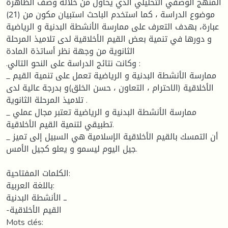
المنهج الوصفي التحليلي الذي يحاول من خلاله وصف الظاهرة
موضوع الدراسة ، كما استخدم الباحث استبيان مكون من (21)
عبارة، بهدف التعرف على ممارسة الأنشطة البدنية و الرياضية
و دورها في تنمية بعض القيم الأخلاقية لدى تلاميذ المرحلة
الثانوية من وجهة نظر أساتذة المادة
.وكانت نتائج الدراسة على النحو التالي :
_ ممارسة الأنشطة البدنية و الرياضية تعمل على تنمية القيم
الأخلاقية (الاحترام ، التعاون ، حسن الخلق)و بدرجة عالية لدى
تلاميذ المرحلة الثانوية .
_ ممارسة الأنشطة البدنية و الرياضية تعتبر مجال عملي
تطبيقي لتنمية القيم الأخلاقية.
_ أن التمسك بالقيم الأخلاقية الإسلامية هي السبيل إلى تميز
جيل اليوم ليسمو و يعلو كجيل الأمس.
الكلمات المفتاحية:
باللغة العربية:
ــ الأنشطة البدنية
-القيم الأخلاقية
Mots clés: