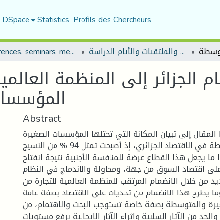
f DSpace
Statistics
Profils des Chercheurs
المؤتمرات والندوات والملتقيات والأيام الدراسة
Conferences, seminars, meetings, and study days
م الجزائر إلى المنظمة العالمي
المؤسسات
Abstract
لمقال إلى تبيان المكانة التي تحتلها المؤسسات الصغيرة
والمتوسطة في الاقتصاد الجزائري، إذ أصبحت تمثل 94 % من النسيج
ا يجعل هذا القطاع عرضة للمنافسة الأجنبية نتيجة انفتاح
 على اقتصاد السوق من جهة، ومحاولة والاندماج في النظام
يد من خلال الانضمام المرتقب للمنظمة العالمية للتجارة من
ا يطرح هذا الانضمام من تحديات على الاقتصاد بصفة عامة
رة والمتوسطة بصفة خاصة تستوجب البحث والاهتمام، من
الحد من الآثار السلبية وإثراء الآثار الايجابية برفع مستويات