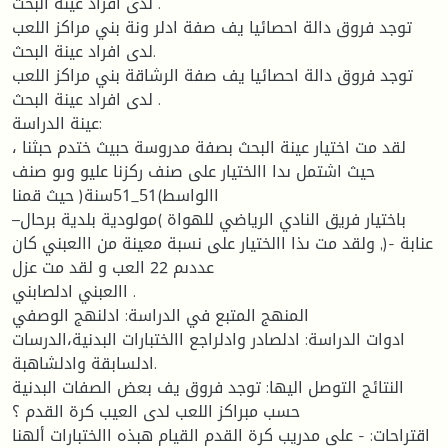
لدى افراد عينة البحث .
توجد فروق دالة احصائيا يف صفة ادلر ونة بني مراكز اللعب
لدى افراد عينة البحث.
توجد فروق دالة احصائيا يف صفة الرشاقة بني مراكز اللعب
لدى افراد عينة البحث .
عينة الدراسة:
لقد مت اختيار عينة البحث بصفة مدروسة حبيث ختدم حبثنا ،
حيث اشتمل ىدا االختيار على صنف ركزنا عليو وىو صنف
االواسط)51_51سنة( حيث قمنا
باختيار فريق النادي الرياضي للهواة )مولودية بلدية برحال–
عنابة -(, ولقد مت ىذا االختيار على نسبة معينة من االعبني كان
عددىم 22 العب و لقد مت عزل
االعبني ادلصابني .
المنهج المتبع في الدراسة: ادلنهج الوصفي
ادوات الدراسة: ادلصادر وادلراجع االختبارات البدنية،الدرسات
ادلسابقة وادلشاهبة.
النتائج التوصل اليها: توجد فروق يف بعض الصفات البدنية
حسب مبراكز اللعب لدى العيب كرة القدم ؟
اقتراحات: - على مدريب كرة القدم القيام هبذه االختبارات ألهنا