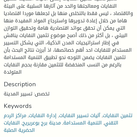
النفايات ومعالجتها والحد من آثارها السلبية على البيئة
والاقتصاد ، ليس فقط بالتخلص منها بل لجعلها موردا اقتصاديا
هاما من خلال إعادة تدويرها واسترجاع المواد المفيدة منها
التي يمكن أن تحقق عوائد اقتصادية هامة وتحقيق التوازن
البيئي ، بل أكثر من ذلك أصبح موضوع تثمين النفايات يناقش
في إطار استراتيجيات المدن الذكية، التي يشكل التسيير
المستدام للنفايات احد أهم خصائصها، اذ أبرزت نتائج البحث بأن
تثمين النفايات يضمن التوجه نحو تطبيق التنمية المستدامة
بالرغم من النسب المنخفضة للتثمين مقارنة بحجم النفايات
المتولدة
Description
تخصص: تسيير المدينة
Keywords
تثمين النفايات
,
آليات تسيير النفايات
,
إدارة النفايات
,
مراكز الردم
التقني
,
التنمية المستدامة
,
مدينة برج بوعريريج
,
النفايات
الحضرية الصلبة