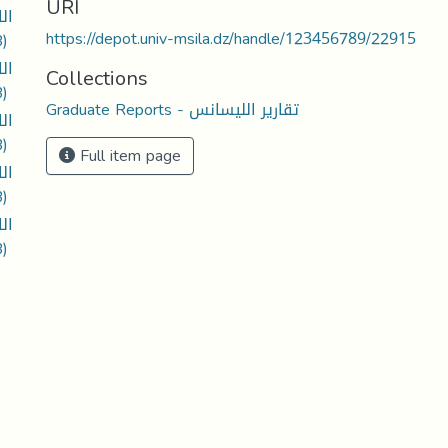
URI
ال
https://depot.univ-msila.dz/handle/123456789/22915
B)
ال
Collections
B)
Graduate Reports - تقارير الليسانس
ال
B)
Full item page
ال
B)
ال
B)