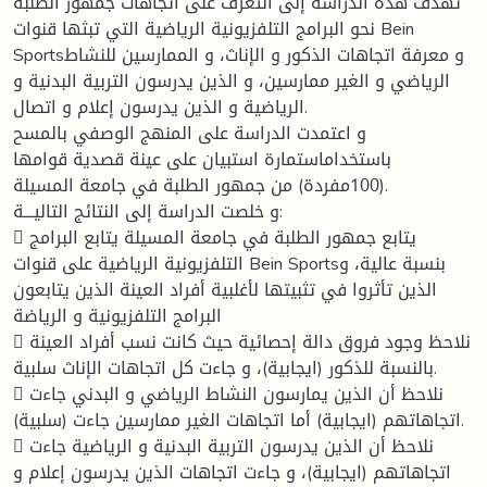
تهدف هذه الدراسة إلى التعرف على اتجاهات جمهور الطلبة
نحو البرامج التلفزيونية الرياضية التي تبثها قنوات Bein
Sportsو معرفة اتجاهات الذكور و الإناث، و الممارسين للنشاط
الرياضي و الغير ممارسين، و الذين يدرسون التربية البدنية و
الرياضية و الذين يدرسون إعلام و اتصال.
و اعتمدت الدراسة على المنهج الوصفي بالمسح
باستخداماستمارة استبيان على عينة قصدية قوامها
(100مفردة) من جمهور الطلبة في جامعة المسيلة.
و خلصت الدراسة إلى النتائج التاليـــة:
 يتابع جمهور الطلبة في جامعة المسيلة يتابع البرامج
التلفزيونية الرياضية على قنوات Bein Sportsبنسبة عالية، و
الذين تأثروا في تثبيتها لأغلبية أفراد العينة الذين يتابعون
البرامج التلفزيونية و الرياضة
 نلاحظ وجود فروق دالة إحصائية حيث كانت نسب أفراد العينة
بالنسبة للذكور (ايجابية)، و جاءت كل اتجاهات الإناث سلبية.
 نلاحظ أن الذين يمارسون النشاط الرياضي و البدني جاءت
اتجاهاتهم (ايجابية) أما اتجاهات الغير ممارسين جاءت (سلبية).
 نلاحظ أن الذين يدرسون التربية البدنية و الرياضية جاءت
اتجاهاتهم (ايجابية)، و جاءت اتجاهات الذين يدرسون إعلام و