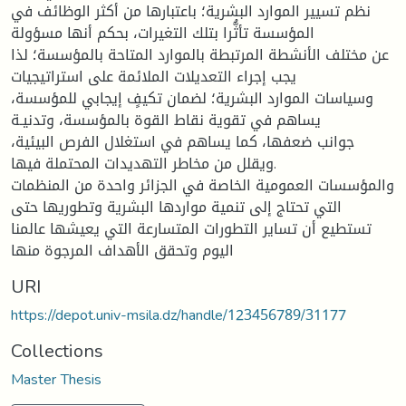
نظم تسيير الموارد البشرية؛ باعتبارها من أكثر الوظائف في
المؤسسة تأثُّرا بتلك التغيرات، بحكم أنها مسؤولة
عن مختلف الأنشطة المرتبطة بالموارد المتاحة بالمؤسسة؛ لذا
يجب إجراء التعديلات الملائمة على استراتيجيات
وسياسات الموارد البشرية؛ لضمان تكيفٍ إيجابي للمؤسسة،
يساهم في تقوية نقاط القوة بالمؤسسة، وتدنيـة
جوانب ضعفها، كما يساهم في استغلال الفرص البيئية،
ويقلل من مخاطر التهديدات المحتملة فيها.
والمؤسسات العمومية الخاصة في الجزائر واحدة من المنظمات
التي تحتاج إلى تنمية مواردها البشرية وتطوريها حتى
تستطيع أن تساير التطورات المتسارعة التي يعيشها عالمنا
اليوم وتحقق الأهداف المرجوة منها
URI
https://depot.univ-msila.dz/handle/123456789/31177
Collections
Master Thesis