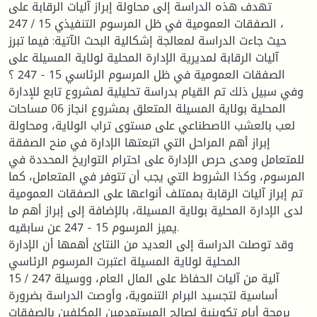
تهدف هذه الدراسة إلى محاولة إبراز آليات الرقابة على
الصفقات العمومية في ظل المرسوم التنفيذي 15 / 247 ،
حيث جاءت الدراسة لمعالجة إشكالية البحث الآتية: فيما تبرز
آليات الرقابة لمديرية الإدارة المحلية لولاية المسيلة على
الصفقات العمومية في ظل المرسوم الرئاسي 15 - 247 ؟
وفي سبيل ذلك تم القيام بدراسة تحليلية لمشروع تابع للإدارة
المحلية بولاية المسيلة المتعلق بمشروع انجاز 06 مساحات
لعب بالعشب الاصطناعي على مستوى تراب الولاية، ومحاولة
إبراز أهم المراحل التي اتبعتها الإدارة في منح الصفقة
للمتعامل ومدى حرص الإدارة على احترام التواريخ المحددة في
المرسوم، وكذا الشروط التي يجب أن تتوفر في المتعامل، كما
تم إبراز آليات الرقابة بممتلف أنواعها على الصفقات العمومية
لدى الإدارة المحلية بولاية المسيلة، بالإضافة إلى إبراز أهم ما
يميز المرسوم 15 - 247 عن سابقيه.
وقد توصلت الدراسة إلى العديد من النتائ أهمها أن الإدارة
المحلية لولاية المسيلة اعتبرت المرسوم الرئاسي
15 / 247 آلية من آليات الحفاظ على المال العام، ووسيلة
أساسية لتجسيد البرام التنموية، وأوصت الدراسة بضرورة
برمجة أيام تكوينية لصالح المستمدمين المكلفين بالصفقات