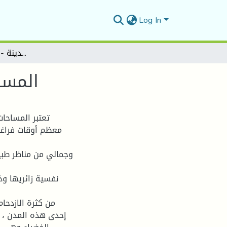
Log In
المساحات الخضراء كمتنفس للمدينة - حالة مدينة بوسعادة
المسا
تعتبر المساحا
معظم أوقات فراغه
وجمالي من مناظر طبي
نفسية زائريها وذ
من كثرة الازدحا
إحدى هذه المدن ، ح