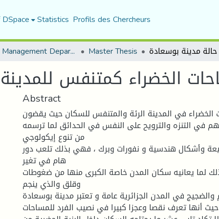
f DSpace
Statistics
Profils des Chercheurs
Urban Management Department
Master Thesis
حات الخضراء كمتنفس للمدينة 
Abstract
ت الخضراء في المدينة الرئة والمتنفس للسكان حيث يقضون
م في التنزه والترويح على النفس في الحدائق لما ترسمه
من تنوع إيكولوجي
عة وأشكال هندسية و نفورات وبرك ، فهي بذلك تلعب دور
هام في تغير
لك لما يعانيه سكان المدن خاصة الكبرى منها من ضغوطات
وقلق والذي ينجم
م والضجيج في المدن الجزائرية عامة و تعتبر مدينة بوسعادة
يث أنها تعرف نقصا وعجزا كبيرا في نصيب الفرد للمساحات