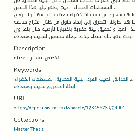
 تكاد تلبي عشر ما يحتاجه السكان داخل البنية الحضرية من
المسطحات الخضراء ، حيث يظهر جليا هذا النقص .
 ما هو موجود من مساحات خضراء معظمه غير مهيأ ولا يؤدي
ا هذا حاولنا التطرق إلى إيجاد حلول من خلال اقتراح حديقة
ا العجز و تحقيق بيئة حضرية باختيارنا لأرضية جنان بلقزاوي
Description
تخصص: تسيير المدينة
Keywords
ء
,
الحدائق
,
نصيب الفرد
,
البنية الحضرية
,
المسطحات الخضراء
,
البيئة الحضرية
,
مدينة بوسعادة
URI
https://depot.univ-msila.dz/handle/123456789/24001
Collections
Master Thesis