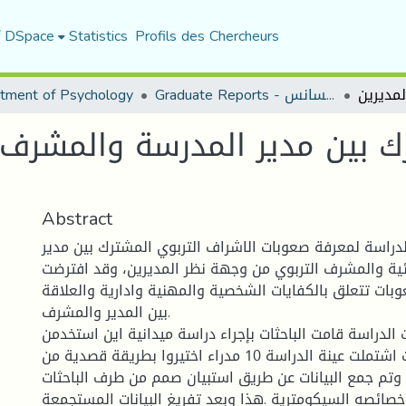
f DSpace
Statistics
Profils des Chercheurs
Graduate Reports - تقارير الليسانس
tment of Psychology
ك بين مدير المدرسة والمشرف 
Abstract
راسة لمعرفة صعوبات الاشراف التربوي المشترك بين مدير
ائية والمشرف التربوي من وجهة نظر المديرين، وقد افترضت
وبات تتعلق بالكفايات الشخصية والمهنية وادارية والعلاقة
بين المدير والمشرف.
الدراسة قامت الباحثات بإجراء دراسة ميدانية اين استخدمن
المنهج الوصفي حيث اشتملت عينة الدراسة 10 مدراء اختيروا بطريقة قصدية من
، وتم جمع البيانات عن طريق استبيان صمم من طرف الباحثات
خصائصه السيكومترية .هذا وبعد تفريغ البيانات المستجمعة