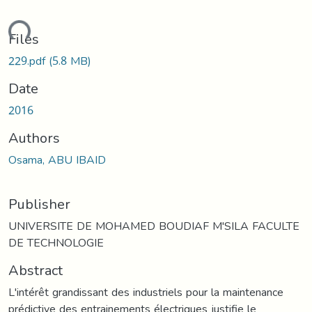
ading...
Files
229.pdf
(5.8 MB)
Date
2016
Authors
Osama, ABU IBAID
Publisher
UNIVERSITE DE MOHAMED BOUDIAF M'SILA FACULTE
DE TECHNOLOGIE
Abstract
L'intérêt grandissant des industriels pour la maintenance
prédictive des entrainements électriques justifie le