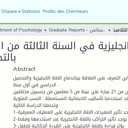
f DSpace
Statistics
Profils des Chercheurs
tment of Psychology
Graduate Reports - تقارير الليسانس
انجليزية في السنة الثالثة من ا
بالت
Abstract
 التعرف على العلاقة بيناندماج اللغة الانجليزية والتحصيل
الدراسي في أول سنة .
فقد طبقنا استبيان من 21 عبارة على عينة من 5 معلمين من جنسيين مختلفين
د استخدمنا لأساليب الاحصائية المستعملة : النسب المئوية
وتحصلنا الدراسة التالية :
1-يوجد تأثير المفردات اللغة الانجليزية على العمليات المعرفية
2-يوجد تأثير التراكب باللغة الانجليزية عند استخدمها وفقط
3-يؤثر قراءة باللغة الانجليزية على القدرة الذكائية للطفل