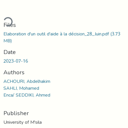
ading...
Files
Elaboration d'un outil d'aide à la décision_28_Juin.pdf
(3.73
MB)
Date
2023-07-16
Authors
ACHOURI, Abdelhakim
SAHLI, Mohamed
Enca/ SEDDIKI, Ahmed
Publisher
University of M'sila