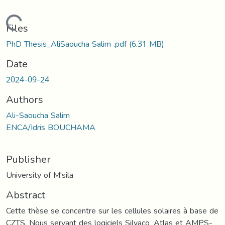
Loading...
Files
PhD Thesis_AliSaoucha Salim .pdf
(6.31 MB)
Date
2024-09-24
Authors
Ali-Saoucha Salim
ENCA/Idris BOUCHAMA
Publisher
University of M'sila
Abstract
Cette thèse se concentre sur les cellules solaires à base de
CZTS. Nous servant des logiciels Silvaco_Atlas et AMPS-