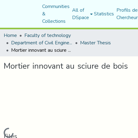
Communities
All of
Profils de
&
Statistics
DSpace
Chercheur
Collections
Home
Faculty of technology
Department of Civil Engineering
Master Thesis
Mortier innovant au sciure de bois
Mortier innovant au sciure de bois
Loading...
Files