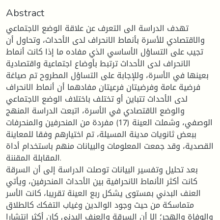
Abstract
تهدف الدراسة الى التعرف عن علاقة الوضع الاجتماعي
والاقتصادي للأسرة بأنماط الانحراف لدى الأحداث، وتحاول أن
تجيب على التساؤل الأساسي الذي مفاده ما إذا كانت أنماط
الانحراف لدى الأحداث ترتبط بأوضاع اجتماعية واقتصادية
بعينها في الأسرة، وللإجابة على التساؤل المطروح تم صياغة
فرضية عامة وفرضيتان فرعيتان مفادهما أن أنماط الانحراف
لدى الأحداث تتباين أو تختلف باختلاف الوضع الاجتماعي
والوضع الاقتصادي في الأسرة، اتبعت الدراسة المنهج
الوصفي، وشملت العينة (17) مفردة من المنحرفين والمنحرفات
ببعض ثانويات مدينة المسيلة، تم اختيارهم وفقا للمعاينة
القصدية، وقد جمعت المعلومات والبيانات منهم باستخدام أداة
المقابلة المقننة.
بعد تحليل وتفسير البيانات توصلت الدراسة إلى أن السرقة
كانت أكثر الأنماط الانحرافية بين الأحداث المنحرفين، ويأتي
العنف البدني بمستوى يشكل ربع العينة تقريبا، كانت الأسر
متماسكة من حيث وجود الوالدين وغياب التفكك كالطلاق
والوفاة والهجر؛ إلا أن السرقة والعنف البدني كان أكثر انتشارا