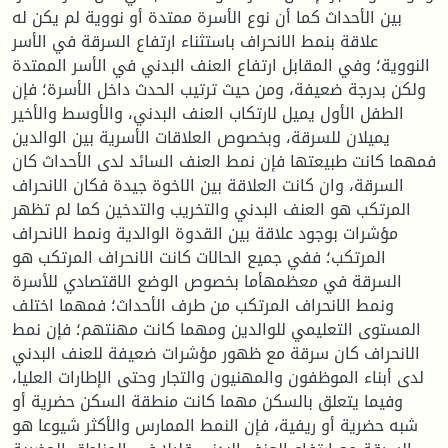
بين الأحداث كما أن نوع الأسرة ممتدة أو نووية لم يكن له
علاقة بنمط الانحراف باستثناء ارتفاع السرقة في الأسر
النووية؛ وفي المقابل ارتفاع العنف البدني في الأسر الممتدة
ولكن بدرجة ضعيفة، ومن حيث ترتيب الحدث داخل الأسرة؛ فإن
الطفل الأول يميل لارتكاب العنف البدني، والأوسط والأخير
يميلان للسرقة، وبخصوص العلاقات الأسرية بين الوالدين
فمهما كانت طبيعتها فإن نمط العنف السائد لدى الأحداث كان
السرقة، وان كانت العلاقة بين الاخوة جيدة فكان الانحراف
المرتكب هو العنف البدني والتخريب والتدخين كما لم تظهر
مؤشرات بوجود علاقة بين القدوة الوالدية ونمط الانحراف
المرتكب؛ ففي جميع الحالات كانت الانحراف المرتكب هو
السرقة في معظمهأما بخصوص الوضع الاقتصادي للأسرة
ونمط الانحراف المرتكب من طرف الأحداث؛ فمهما اختلف
المستوى التعليمي للوالدين ومهما كانت مهنتهم؛ فإن نمط
الانحراف كان سرقة مع ظهور مؤشرات ضعيفة للعنف البدني
لدى أبناء الموظفون والمهنيون والتجار وحتى الإطارات العليا،
وفيما يتعلق بالسكن مهما كانت منطقة السكن حضرية أو
شبه حضرية أو ريفية، فإن النمط الممارس والأكثر شيوعا هو