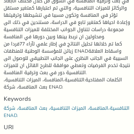
في بعث وترقية المنافسة في السوق من خلال مختلف الابعاد
والركائز للميزات التنافسية، والتي تم اعتبارها كمتغير مستقل
تؤثر في المنافسة وتكون مسببا في تنشيطها وترقيتها
وإعادة احياها كمتغير تابع في الدراسة، مستندين في ذلك الى
مجموعة دراسات تتناول الجوانب المختلفة للميزات التنافسية
ومحاولين ان نربط بينها وبين دورها في المنافسة.
كما تم خلالها تحليل النتائج في إطار علمي لآراء 77فردا من
زبائن للمؤسسة الوطنية للمنظفات ENADواسقاط العلاقة
السبيبة في الجانب النظري على الجانب التطبيقي للوصول الى
نتيجة تخدم الفرضيات وتعطي موافقة للطرح القائل ان للميزات
التنافسية دور في بعث وترقية المنافسة.
الكلمات المفتاحية:التنافسية،المنافسة، الميزات التنافسية،
بعث المنافسة، شركة ENAD.
Keywords
التنافسية،المنافسة، الميزات التنافسية، بعث المنافسة، شركة
ENAD.
URI