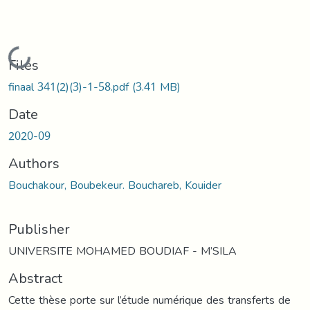
Loading...
Files
finaal 341(2)(3)-1-58.pdf
(3.41 MB)
Date
2020-09
Authors
Bouchakour, Boubekeur. Bouchareb, Kouider
Publisher
UNIVERSITE MOHAMED BOUDIAF - M’SILA
Abstract
Cette thèse porte sur l’étude numérique des transferts de