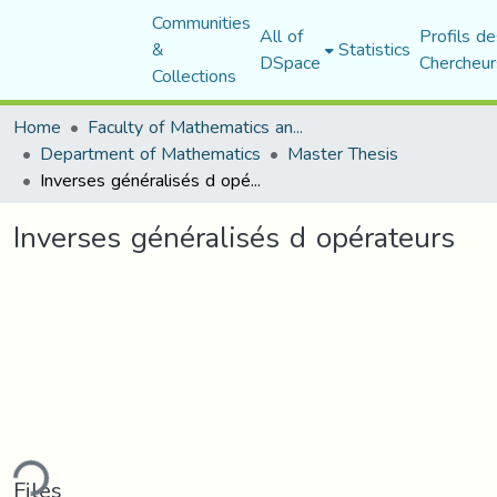
Communities
All of
Profils de
&
Statistics
DSpace
Chercheur
Collections
Home
Faculty of Mathematics and Computer Science
Department of Mathematics
Master Thesis
Inverses généralisés d opérateurs
Inverses généralisés d opérateurs
ding...
Files