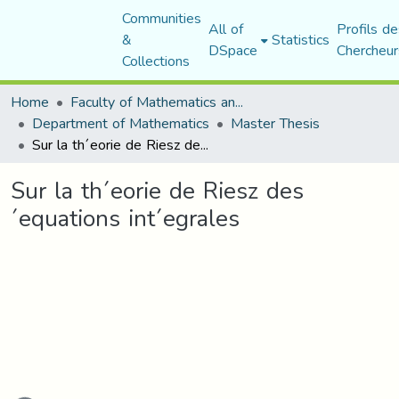
Communities
All of
Profils de
&
Statistics
DSpace
Chercheur
Collections
Home
Faculty of Mathematics and Computer Science
Department of Mathematics
Master Thesis
Sur la th´eorie de Riesz des ´equations int´egrales
Sur la th´eorie de Riesz des
´equations int´egrales