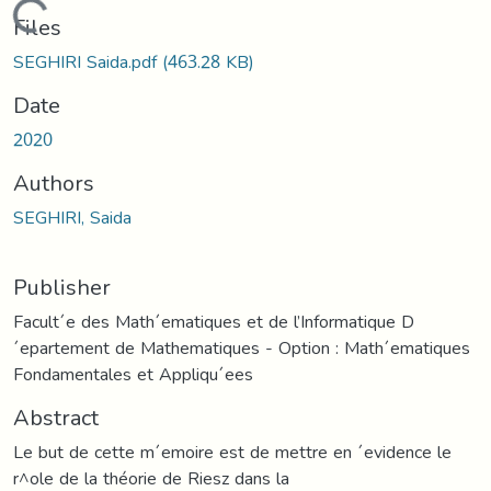
Loading...
Files
SEGHIRI Saida.pdf
(463.28 KB)
Date
2020
Authors
SEGHIRI, Saida
Publisher
Facult´e des Math´ematiques et de l’Informatique D
´epartement de Mathematiques - Option : Math´ematiques
Fondamentales et Appliqu´ees
Abstract
Le but de cette m´emoire est de mettre en ´evidence le
r^ole de la théorie de Riesz dans la