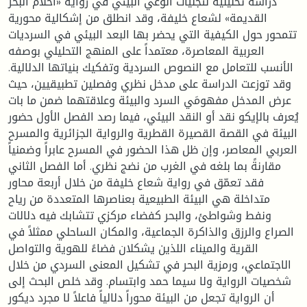
دراسةً تحليليةً لتجليات الوعي البيئي في رواية «أحلام البحر
القديمة» لشعاع خليفة، وقد انطلق من إشكالية محورية
تتمحور حول الكيفية التي يحضر بها البعد البيئي في السرديات
العربية المعاصرة، معتمداً على المنهج التحليلي بوصفه
الأنسب للتعامل مع النصوص السردية وتفكيك بنياتها الدلالية.
وقد توزعت الدراسة على مدخل نظري وفصلين تطبيقيين، حيث
عرض المدخل مفهومَي السرد والبيئة وعلاقتهما ضمن ما بات
يُعرف بالإيكو نقد أو النقد البيئي، فيما رصد الفصل الأول حضور
البيئة في القصة القصيرة القطرية والرواية الجزائرية والمسرح
العربي المعاصر، وإن ظل هذا الحضور في المسرح عابراً وضمنياً
مقارنةً بما بلغه في الغرب من نضج نظري. أما الفصل الثاني
فقد تعمّق في رواية شعاع خليفة من خلال أربعة محاور
متداخلة هي البيئة الطبيعية بعناصرها المتعددة من رياح
ونفط وشواطئ، والبحر كفضاء مركزي تتشابك فيه دلالات
الصراع والرزق والذاكرة الجماعية، والمكان الساحلي ممثلاً في
القرية والميناء اللذين يشكلان فضاءً للهوية والتواصل
الاجتماعي، ورمزية البحر في تشكيل المعنى السردي من خلال
شخصيات الرواية ولا سيما حمد وابتسام. وقد خلص البحث إلى
أن الرواية تجعل من البيئة محوراً دلالياً فاعلاً لا مجرد ديكور