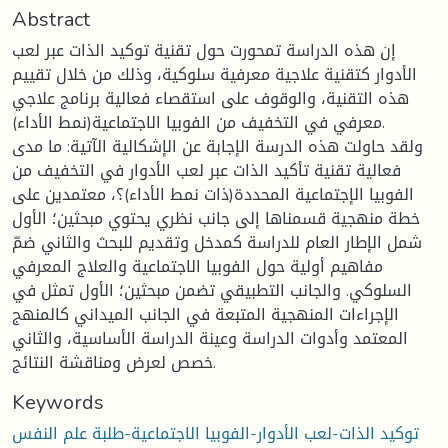
Abstract
إن هذه الدراسة تمحورت حول تقنية توكيد الذات عبر لعب
الأدوار كتقنية علاجية معرفية سلوكية، وذلك من خلال تقييم
هذه التقنية، والوقوف على استقصاء فعالية برنامج علاجي
معرفي في التخفيف من الفوبيا الاجتماعية(نمط الأداء).
ولقد حاولت هذه الدرسة الإجابة عن الإشكالية الآتية: ما مدى
فعالية تقنية تأكيد الذات عبر لعب الأدوار في التخفيف من
الفوبيا الإجتماعية المحددة(ذات نمط الأداء)؟، معتمدين على
خطة منهجية قسمناها إلى جانب نظري يحتوي مبحثين؛ الأول
شمل الإطار العام للدراسة كمدخل وتقديم للبحث والثاني ضمّ
مفاهيم أولية حول الفوبيا الاجتماعية والعلاج المعرفي
السلوكي. والجانب التطبيقي تضمن مبحثين؛ الأول تمثل في
الإجراءات المنهجية المتبعة في الجانب الميداني كالمنهج
المعتمد وأدوات الدراسة وعينة الدراسة الأساسية، والثاني
خصص لعرض ومناقشة النتائج.
Keywords
توكيد الذات-لعب الأدوار-الفوبيا الاجتماعية-طلبة علم النفس