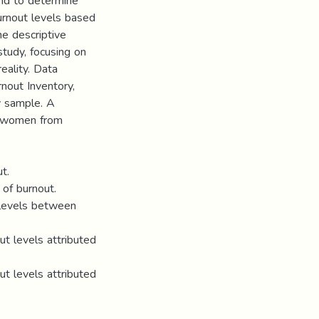
nd to determine
burnout levels based
he descriptive
tudy, focusing on
eality. Data
rnout Inventory,
y sample. A
g women from
t.
of burnout.
t levels between
out levels attributed
out levels attributed