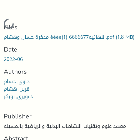
ding...
Files
(1.8 MB)
مدكرة حسان وهشام èèèèالنهائية6666677 (1).pdf
Date
2022-06
Authors
خاوي, حسام
قرين, هشام
د.نويري, بوبكر
Publisher
معهد علوم وتقنيات النشاطات البدنية والرياضية بالمسيلة
Abstract