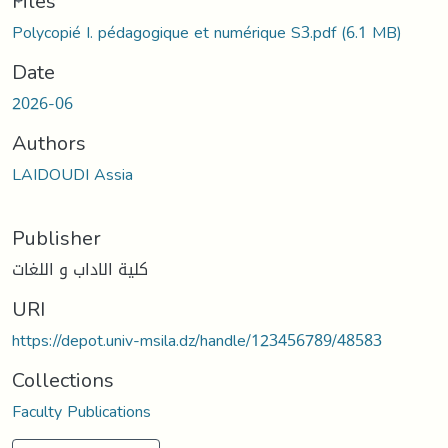
oading...
Files
Polycopié I. pédagogique et numérique S3.pdf
(6.1 MB)
Date
2026-06
Authors
LAIDOUDI Assia
Publisher
كلية الاداب و اللغات
URI
https://depot.univ-msila.dz/handle/123456789/48583
Collections
Faculty Publications