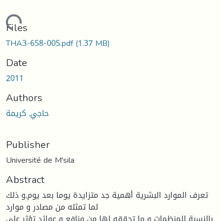
oading...
Files
THA3-658-005.pdf
(1.37 MB)
Date
2011
Authors
حاجي, كریمة
Publisher
Université de M'sila
Abstract
تعرف الموارد البشرية أهمية جد متزايدة يوما بعد يوم,و ذلك
لما تمثله من مصادر و موارد
بالنسبة للمنظمات و ما تحققه لها من منافع و عوائد تؤثر على