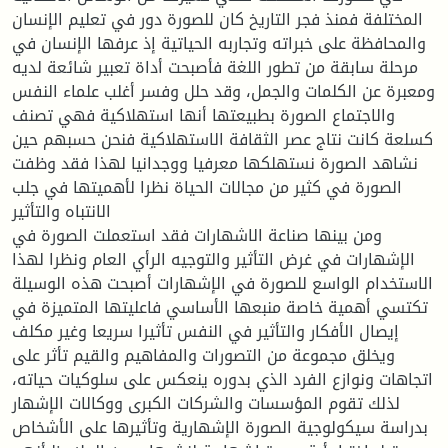
المختلفة فمنذ فجر التاريخ كان للصورة دور في تعليم الإنسان
والمحافظة على خبراته وتجاربه الحياتية إذ عرفها الإنسان في
مرحلة سابقة من تطور اللغة فأصبحت أداة تعبير شائعة لديه
ومعبرة عن الكلمات والجمل، وقد حلل وفسر أغلب علماء النفس
والاجتماع الصورة بطبيعتها أنها استهلاكية فهي تصنف
كسلعة كانت نتاج عصر الثقافة الاستهلاكية فنحن حسبهم حين
نشاهد الصورة نستهلكها معرفيا ووجدانيا لهذا فقد وظفت
الصورة في كثير من مجالات الحياة نظرا لأهميتها في جلب
الانتباه والتأثير
ومن بينها صناعة الاشهارات فقد استعملت الصورة في
الإشهارات في غرض التأثير والتوجيه الرأي العام ونظرا لهذا
الاستخدام الواسع للصورة في الإشهارات أصبحت هذه الوسيلة
تكتسي أهمية خاصة منبعها الأساسي فاعليتها المتميزة في
إيصال الأفكار والتأثير في النفس تأثيرا سريعا وغير مكلف
ويخلق مجموعة من التصورات والمفاهيم والقيم تأثر على
اتجاهات ونوازع الفرد الذي بدوره ينعكس على سلوكيات حياته،
لذلك تقوم المؤسسات والشركات الكبرى ووكالات الإشهار
بدراسة سيكولوجية الصورة الإشهارية وتأثيرها على الأشخاص