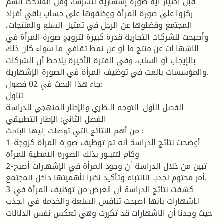
قبل اختيار أية صورة إشهارية لنشرها، ومن الملاحظ أنهم
ركزوا على صورة المرأة ووظفوها على حساب باقي أفراد
المجتمع وفضلوها عن الرجل في تمثيل السلع والمنتجات،
وأصبحت للشركات التجارية قدرة كبيرة لترويج صورة المرأة في
الاشهارات عن منتج ما أو عن نمط ثقافي ما سواء كان ذلك
بالإيجاب أو السلب، وفي الفترة الأخيرة يلاحظ أن الشركات
والمؤسسات بالغت في توظيف المرأة في الصورة الإشهارية.
جاء هذا البحث في 02 فصول:
تناول:
الفصل الأول: التوجه النظري والإطار المنهجي للدراسة
الفصل الثاني: الإطار التطبيقي
من أهم النتائج التي توصلت إليها الباحث :
1-أوضحت نتائج الدراسة أنه تم توظيف صورة المرأة كزوجة
وكأم لتتبلور بذلك الصورة النمطية للمرأة
2-تبين من خلال الدراسة أن وجود المرأة في الإشهارات أصبح
أمر محتوم لجذب الانتباه وتأكيد نظرا لأهميتها داخل المجتمع.
3-كشفت نتائج الدراسة أن الغرض من توظيف المرأة في
الاشهارات بأنها أصبحت تنافس السلعة والخدمة في الجذب
حيث وجدنا أن الاشهارات قد تكررت وهي تعكس نفس الدلالات