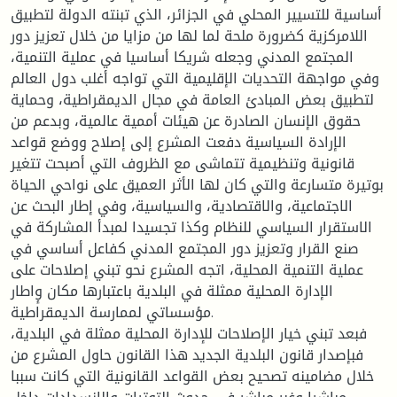
أساسية للتسيير المحلي في الجزائر، الذي تبنته الدولة لتطبيق
اللامركزية كضرورة ملحة لما لها من مزايا من خلال تعزيز دور
المجتمع المدني وجعله شريكا أساسيا في عملية التنمية،
وفي مواجهة التحديات الإقليمية التي تواجه أغلب دول العالم
لتطبيق بعض المبادئ العامة في مجال الديمقراطية، وحماية
حقوق الإنسان الصادرة عن هيئات أممية عالمية، وبدعم من
الإرادة السياسية دفعت المشرع إلى إصلاح ووضع قواعد
قانونية وتنظيمية تتماشى مع الظروف التي أصبحت تتغير
بوتيرة متسارعة والتي كان لها الأثر العميق على نواحي الحياة
الاجتماعية، والاقتصادية، والسياسية، وفي إطار البحث عن
الاستقرار السياسي للنظام وكذا تجسيدا لمبدأ المشاركة في
صنع القرار وتعزيز دور المجتمع المدني كفاعل أساسي في
عملية التنمية المحلية، اتجه المشرع نحو تبني إصلاحات على
الإدارة المحلية ممثلة في البلدية باعتبارها مكان وٕاطار
مؤسساتي لممارسة الديمقراطية.
فبعد تبني خيار الإصلاحات للإدارة المحلية ممثلة في البلدية،
فبإصدار قانون البلدية الجديد هذا القانون حاول المشرع من
خلال مضامينه تصحيح بعض القواعد القانونية التي كانت سببا