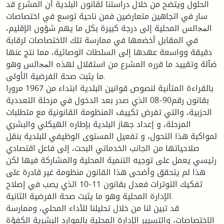
الحلول ويتضح من خلال دراستنا لقانون البلدية أن المشرع قد
سار في اتجاهين متعارضين فمن ناحية توسع في اختصاصات
اﻟﻤﺠالس المحلية إلى درجة كبيرة بكل ما يهم شؤون الإقليم،
في المقابل أخضعها في ممارسة تلك الاختصاصات لرقابة
دقيقة وواسعة عهدها إلى السلطات الوصائية، مما نتج عنها
ضآلة وتقييد ما قرره المشرع من استقلال لهذه اﻟﻤﺠالس وهو
ما يثبت صحة الفرضية الأولى.
بالقراءة المتأنية لنصوص قوانين البلدية ابتداء من 1967 مرورا
بقانون رقم90-08 الذي صدر بعد الدخول في مرحلة التعددية
الحزبية، والتي تفرض تكييف المنظومة القانونية مع متطلبات
المرحلة، و إعداد جهاز البلدية بإطاره الهيكلي والبشري
لمواكبة هذا التحول، و تفعيل المستوى الوظيفي للبلدية بنقل
صلاحياتها من الجانب الخدماتي البحت، إلى فاعل اقتصادي
رئيسي يعمل على توجيه التنمية المحلية والمشاركة فيها لكن
هذا لم يتحقق وأضحى هذا القانون منظومة غير قادرة على
تفكيك التوترات فعدل بقانون 11-10 الذي يصب في إصلاح
الإدارة المحلية وهو ما يثبت صحة الفرضية الثانية.
قد تبين لنا من خلال تحليلنا للأداء المحلي، وممارسة
الاختصاصات، والتسيير الإدارة المحلية بالموارد البشرية الكفؤة