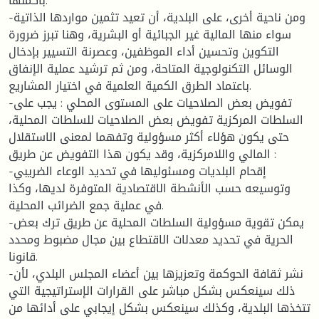
بأكملها.
-ومن ناحية أخرى، على البلدية، أن تعيد تثمين مواردها الذاتية
سواء منها المالية غير الجبائية أو البشرية، وهنا تبرز ضرورة
التكوين وتحسين أداء الموظفين، وعصرنة التسيير بإدخال
الوسائل التكنولوجية المتاحة، ومن ثم ترشيد عملية الإنفاق
باعتماد الطرق الكمية العلمية في اختيار المشاريع.
-تفويض بعض الصلاحيات على المستوى المحلي : يجب على
السلطات المركزية تفويض بعض الصلاحيات للسلطات المحلية،
حتى يكون هؤلاء أكثر مسؤولية وتفهما لمعنى الاستقلال
المالي واللامركزية، وقد يكون هذا التفويض عن طريق :
-إقحام البلديات ومسئوليها في تحديد الوعاء الضريبي
وتوسيعه حسب الأنشطة الاقتصادية المتوفرة لديها، وكذا
في عملية جمع الضرائب المحلية.
-يمكن تقوية مسؤولية السلطات المحلية عن طريق ترك بعض
الحرية في تحديد معدلات الاقتطاع بين مجال مضبوط ومحدد
قانونا.
-نشر ثقافة الحوكمة وتعزيزها بين أعضاء المجلس البلدي، لأن
ذلك سينعكس بشكل مباشر على القرارات الإستراتيجية التي
تتخذها البلدية، وكذلك سينعكس بشكل إيجابي على أدائها من