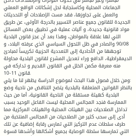
مباشرا وغبر مباشر في حدوث التوترات والإنسدادات داخل
الجماعات المحلية وكاستجابة لحل إشكالات الواقع العملي
والعمل على تجاوزها، فقد مست الإصلاحات أو التحديثات
الجديدة للقانون جميع عناصر التسيير بالدرجة الأولى، عن طريق
مواد قانونية جديدة، و آليات عملية في تطبيق بعض المسائل
التي لها علاقة بالمواطن، وهذا بعد أن عجز قانون البلدية
90/08 والصادر في ظل التحول السياسي الذي عرفته البلاد، و
توجهها من الأحادية إلى التعددية الحزبية تكريساً لمبادئ
الديمقراطية، الدافع وراء تعديل المشرع لقانون البلدية محاولة
منه معرفة مكمن الخلل في القانون القديم و تداركه في
قانون 11-10.
ومن خلال فصول هذا البحث لموضوع الدراسة يظهر لنا ما يلي:
بالنظر القوانين المتعلقة بالبلدية يتضح التناقض من ناحية وضع
البلدية كهيئة مستقلة من الناحية القانونية، أما من حيث
الممارسة فنجد المجالس المحلية ليست الفاعل الوحيد بسبب
تداخل الصلاحيات بين الهيئات المحلية والهيئات المركزية مما
أدى إلى سحب كثير من الصلاحيات من المجالس المنتخبة من
طرف سلطات عدم التركيز التي تمارس رقابة إضافية عن تلك
التي تمارسها سلطة الوصاية بجميع أشكالها وأشدها قسوة