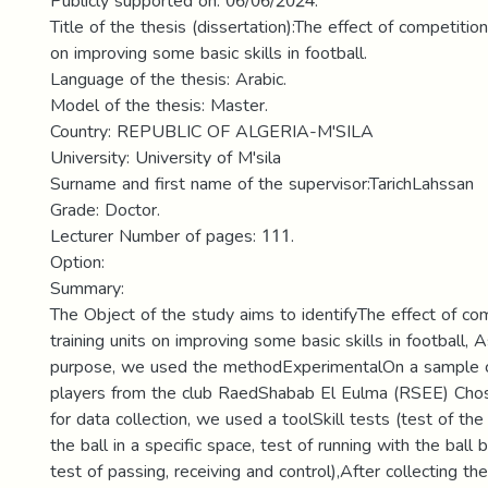
Publicly supported on: 06/06/2024.
Title of the thesis (dissertation):The effect of competition
on improving some basic skills in football.
Language of the thesis: Arabic.
Model of the thesis: Master.
Country: REPUBLIC OF ALGERIA-M'SILA
University: University of M'sila
Surname and first name of the supervisor:TarichLahssan
Grade: Doctor.
Lecturer Number of pages: 111.
Option:
Summary:
The Object of the study aims to identifyThe effect of co
training units on improving some basic skills in football, A
purpose, we used the methodExperimentalOn a sample
players from the club RaedShabab El Eulma (RSEE) Cho
for data collection, we used a toolSkill tests (test of the s
the ball in a specific space, test of running with the bal
test of passing, receiving and control),After collecting th