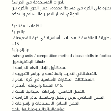
الأدوات المستخدمة في الدراسة:
يطرة على الكرة في مساحة محددة، اختبار الجري بالكرة بين
القوائم، اختبار التمرير والاستلام والتحكم.
الكلمات المفتاحية:
بالعربية:
ة/ طريقة المنافسة /المهارات الأساسية في كرة القدم/صنف
U15.
بالإنجليزية:
training units / competition method / basic skills in footba
جاءهذاالبحثفيفصول .
 الفصلالأول:الإطار العام للدراسة.
 الفصلالثاني:التدريب بالمنافسة والبرامج التدريبية.
 الفصلالثالث: المهارات الأساسية في كرة القدم.
 الفصلالرابع:فئة الأصاغر U15.
 الفصل الخامس: الإجراءات الميدانية للبحث.
 الفصل السادس: عرض وتحليل ومناقشة نتائج الدراسة.
 الفصل السابع: الاستنتاجات والإقتراحات.
منأهمالنتائجالتيتوصلإليهاالباحث: