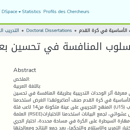
f DSpace
Statistics
Profils des Chercheurs
التدريب ال
Doctoral Dissertations
بأسلوب المنافسة في تحسين بع
Abstract
الملخص:
باللغة العربية:
معرفة أثر الوحدات التدريبية بطريقة المنافسة في تحسين
لأساسية في كرة القدم صنف أصاغرولهذا الغرض استخدمنا
المنهج التجريبي على عينة متكونة من14 لاعب فئة (U15) من النادي رائد شباب
العلمة (RSEE)تم اختيارها بشكل عشوائي، لجمع البيانات استخدمنا الاختبارات
ر مهارة السيطرة على الكرة في مساحة محددة، اختبار الجري
ختبار التمرير والاستلام والتحكم)، بعد جمع النتائج ومعالجتها