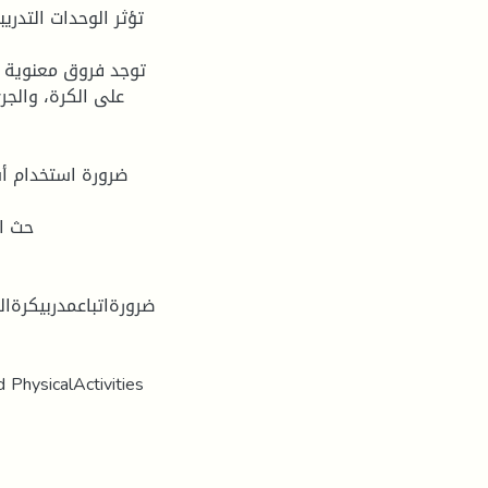
على الكرة، والجر
ضرورةاتباعمدربيكرةال
d PhysicalActivities