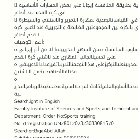
 تؤثر الوحدات التدريبية بطريقة المنافسة إيجابا على بعض المهارات الأساسية
في كرة القدم عند أصاغر.
 توجد فروق معنوية في القياساتالبعدية لمهارة التمرير والاستلام، والسيطرة
ي بالكرة بين المجموعتين الضابطة والتجريبية عند لاعبي كرة
القدم أصاغر.
أهم التوصيات:
o ضرورة استخدام أسلوب المنافسة ضمن المنهج التدريبيلما له من أثر إيجابي
على تحسينالجانب المهاري عند ناشئي كرة القدم.
o حث المدربينعلىالتركيزعلى هذاالنوعمنالتدريباتفيإعداداللاعبينفي
مختلفالأصنافبدايةمن الناشئين.
o
قدمالأسلوبالعلميلكافةالمراحلالسنيةعندتخطيطالبرنامجالتدري
بية.
Searchlight in English
Faculty Institute of Sciences and Sports and Technical an
Department: Order No:Sports training
No. d 'registration:UN2801202323033081570
Searcher:BigaAbd Allah