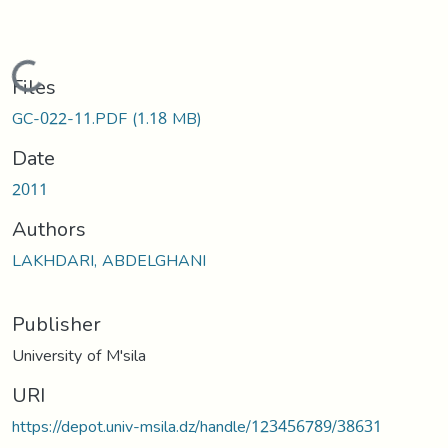
Loading...
Files
GC-022-11.PDF
(1.18 MB)
Date
2011
Authors
LAKHDARI, ABDELGHANI
Publisher
University of M'sila
URI
https://depot.univ-msila.dz/handle/123456789/38631