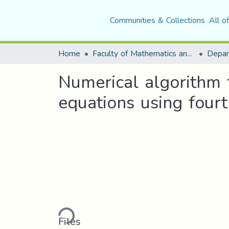
Communities & Collections
All o
Home
Faculty of Mathematics and Computer Science
Depar
Numerical algorithm f
equations using four
Loading...
Files