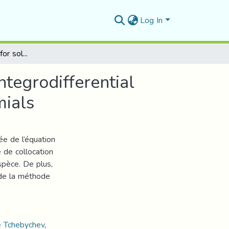
Log In
Numerical algorithm for solving linear Fredholm integrodifferential equations using fourth kind of Chebychev polynomials
tegrodifferential
mials
ée de l’équation
e de collocation
pèce. De plus,
 de la méthode
 Tchebychev
,