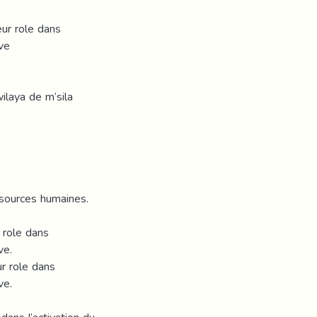
eur role dans
ive
ilaya de m’sila
essources humaines.
 role dans
ve.
ur role dans
ve.