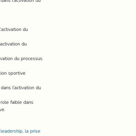
dans l’activation du
’activation du
activation du
tivation du processus
tion sportive
dans l’activation du
role faible dans
ve.
 leadership
,
la prise