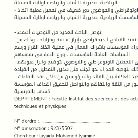
الرياضية بمديرية الشباب والرياضة لولاية المسيلة.
- للنمطين القياديين الاوتوقراطي والفوضوي دور ضعيف في تفعيل عملية اتخاذ
بالمؤسسة الرياضية بمديرية الشباب والرياضة لولاية المسيلة
-توصل الباحث للعديد من التوصيات أهمها:
-تسليط الضوء على النمط القيادي الديمقراطي بإبراز اسسه ومزاياه ، وذلك من
راء المؤسسات باشراك العمال في عملية اتخاذ القرار ورسم
السياسات العامة للمؤسسات ، وزرع الثقة في نفوسهم .
-تسليط الضوء على النمطين الاوتوقراطي والفوضوي بتوضيح وابراز عيوبهما
ك بتوجبه المدراء نحو تجنب مثل هذين النمطين من القيادة
- العمل على توطيد العلاقة بين القائد والمرؤوسين من خلال عقد اللقاءات
ء جسور من الثقة والتفاهم والتواصل لتحقيق اهداف المؤسسة
كشاف بالفرنسية
DEPRTEMENT : Faculté Institut des sciences et des activ
techniques et physiques
N° d’ordre :.............................................................................
N° d’inscription : 92375507.
Chercheur : layaida Mohamed lyamine