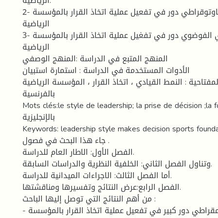
الرياضية.
2- للنمط القيادي الاوتوقراطي دور في تفعيل عملية اتخاذ القرار بالمؤسسة
الرياضية
3- للنمط القيادي الفوضوي دور في تفغيل عملية اتخاذ القرار بالمؤسسة
الرياضية
المنهج المتبع في الدراسة :المنهج الوصفي
الأدوات المستخدمة في الدراسة : استمارة استبيان
لمفتاحية : النمط القيادي ، اتخاذ القرار ، المؤسسة الرياضية
بالفرنسية
Mots clés:le style de leadership; la prise de décision ;la 
بالإنجليزية
Keywords: leadership style makes decision sports founda
جاء هذا البحث في فصول .
الفصل الأول: الاطار العام للدراسة.
وتناول الفصل الثاني: الخلفية النظرية والدراسات السابقة.
أما الفصل الثالث: الاجراءات الميدانية للدراسة.
الفصل الرابع:عرض النتائج وتفسيرها ومناقشتها.
من أهم النتائج التي توصل إليها الباحث :
- للنمط القيادي الديمقراطي دور كبير في تفعيل عملية اتخاذ القرار بالمؤسسة