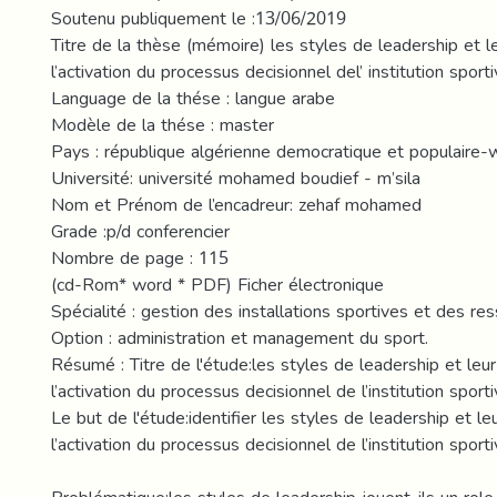
Soutenu publiquement le :13/06/2019
Titre de la thèse (mémoire) les styles de leadership et l
l’activation du processus decisionnel del’ institution sport
Language de la thése : langue arabe
Modèle de la thése : master
Pays : république algérienne democratique et populaire-w
Université: université mohamed boudief - m’sila
Nom et Prénom de l’encadreur: zehaf mohamed
Grade :p/d conferencier
Nombre de page : 115
(cd-Rom* word * PDF) Ficher électronique
Spécialité : gestion des installations sportives et des r
Option : administration et management du sport.
Résumé : Titre de l'étude:les styles de leadership et leur
l’activation du processus decisionnel de l’institution sporti
Le but de l'étude:identifier les styles de leadership et le
l’activation du processus decisionnel de l’institution sporti