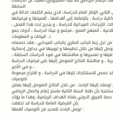
( الإعلام الرياضي بما فيه التلفزيوني)،ناهيك عن الدراسات
السابقة.
الثاني: الإطار العام للدراسة، الذي يضم الكلمات الدالة في
الية دراسة ، بالإضافة إلى أهدافها ، أهميتها و فرضياتها .
الث: الإجراءات الميدانية للدراسة ، و يندرج تحت هذا الفصل ،
اعية ، المنهج المتبع ، مجتمع و عينة الدراسة ، أدوات جمع
البيانات و المعلومات ...)
 من اجل ربط الجانب النظري بالجانب الميداني ، فقد خصصناه
توصل إليها من خلال تنظيمها و تبويبها في جداول إحصائية
ليها و تفسيرها و مناقشتها في ضوء الدراسات السابقة ،
رية ، و مناقشة النتائج المتوصل إليها على فرضيات الدراسة
، و في الأخير .
د خصص للاستنتاجات إليها في الدراسة ، و اقتراح مجموعة
التوصيات.
 توصلت إليها الباحث : من خلال النتائج المتوصل إليها بفضل
تنتجنا بأن طلبة السنة الثانية ماستر إعلام واتصال الرياضي
 حصة الفريق الدولي بقناة الهداف الرياضية، وهذا ما يؤكد
بأن الفرضية العامة للدراسة قد تحققت.
توصل الباحث للعديد من التوصيات أهمها :