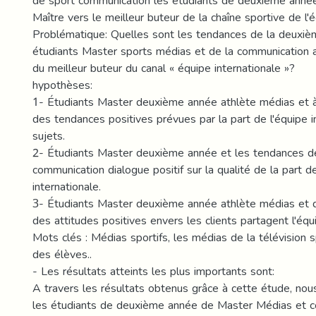
de sport communication les étudiants de deuxième année
Maître vers le meilleur buteur de la chaîne sportive de l'é
Problématique: Quelles sont les tendances de la deuxiè
étudiants Master sports médias et de la communication a
du meilleur buteur du canal « équipe internationale »?
hypothèses:
1- Étudiants Master deuxième année athlète médias et 
des tendances positives prévues par la part de l'équipe i
sujets.
2- Étudiants Master deuxième année et les tendances d
communication dialogue positif sur la qualité de la part de
internationale.
3- Étudiants Master deuxième année athlète médias et 
des attitudes positives envers les clients partagent l'équi
Mots clés : Médias sportifs, les médias de la télévision sp
des élèves..
- Les résultats atteints les plus importants sont:
A travers les résultats obtenus grâce à cette étude, nou
les étudiants de deuxième année de Master Médias et 