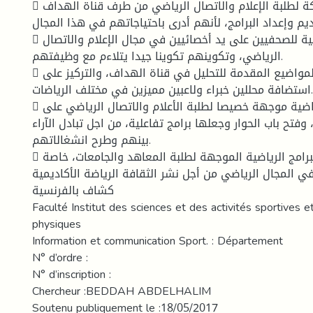
 فتح باب المشاركة لطلبة الإعلام والاتصال الرياضي من طرف قناة الهداف
 وإعداد البرامج، لأنهم أدرى باحتياجاتهم في هذا المجال.
 تنظيم دورات تدريبية للصحفيين على يد أخصائيين في مجال الإعلام والاتصال
الرياضي، وتكوينهم تكوينا جيدا يتلاءم مع وظيفتهم.
 الاهتمام بنوعية المواضيع المقدمة للتحليل في قناة الهداف، والتركيز على
استضافة محللين خبراء ولاعبين مميزين في مختلف الرياضات.
 إنشاء برامج رياضية موجهة خصيصا لطلبة الأعلام والاتصال الرياضي على
فتح باب الحوار وجعلها برامج تفاعلية، من اجل تبادل الآراء
بينهم وطرح انشغالاتهم.
 زيادة الاهتمام بالبرامج الرياضية الموجهة لطلبة المعاهد والجامعات، خاصة
ي المجال الرياضي من أجل نشر الثقافة الرياضة الأكاديمية.
كشاف بالفرنسية
Faculté Institut des sciences et des activités sportives e
physiques
Information et communication Sport. : Département
N° d’ordre :
N° d’inscription :
Chercheur :BEDDAH ABDELHALIM
Soutenu publiquement le :18/05/2017