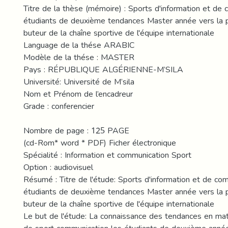
Titre de la thèse (mémoire) : Sports d'information et de
étudiants de deuxième tendances Master année vers la p
buteur de la chaîne sportive de l'équipe internationale
Language de la thése ARABIC
Modèle de la thése : MASTER
Pays : RÉPUBLIQUE ALGÉRIENNE-M’SILA
Université: Université de M’sila
Nom et Prénom de l’encadreur
Grade : conferencier
Nombre de page : 125 PAGE
(cd-Rom* word * PDF) Ficher électronique
Spécialité : Information et communication Sport
Option : audiovisuel
Résumé : Titre de l'étude: Sports d'information et de co
étudiants de deuxième tendances Master année vers la p
buteur de la chaîne sportive de l'équipe internationale
Le but de l'étude: La connaissance des tendances en mati