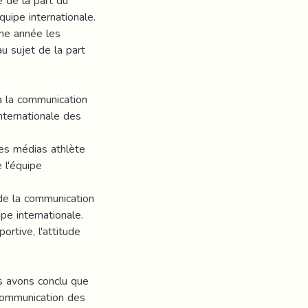
 de la part du
quipe internationale.
me année les
u sujet de la part
à la communication
nternationale des
es médias athlète
 l'équipe
de la communication
pe internationale.
ortive, l'attitude
s avons conclu que
communication des