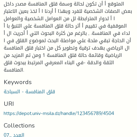
المتوقع أ أن تكون لحالة وسمة قلق المنافسة مصدر داخل
بعض الصفات الشخصية للفرد وبهذا أ أردنا ا أ لخذ بعين الاعتبار
ا أ لدوار المترابطة لل من العوامل الشخصية والعوامل
الموقفية في تقييم أ أثر حالة قلق المنافسة علي التنبؤ با أ
لداء في المنافسة. , بالرغم من كثرة البحوث التي أ أجريت ال أ
أن الحاجة تبقي ملحة علي مواصلة البحث لموضوع القلق في ا
ال الرياضي بهدف ترقية وتطوير كل من اختبار قلق المنافسة
الرياضية وقائمة حالة قلق المنافسة 1 ومن تم المزيد من
الثقة والدقة -في البناء المعرفي المرتبط ببحوث قلق
المنافسة.
Keywords
قلق المنافسة - السباحة
URI
https://depot.univ-msila.dz/handle/123456789/4504
Collections
العدد _07