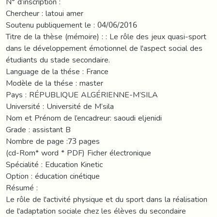
N° d’inscription :
Chercheur : latoui amer
Soutenu publiquement le : 04/06/2016
Titre de la thèse (mémoire) : : Le rôle des jeux quasi-sport
dans le développement émotionnel de l'aspect social des
étudiants du stade secondaire.
Language de la thése : France
Modèle de la thése : master
Pays : RÉPUBLIQUE ALGÉRIENNE-M’SILA
Université : Université de M’sila
Nom et Prénom de l’encadreur: saoudi eljenidi
Grade : assistant B
Nombre de page :73 pages
(cd-Rom* word * PDF) Ficher électronique
Spécialité : Education Kinetic
Option : éducation cinétique
Résumé :
Le rôle de l'activité physique et du sport dans la réalisation
de l'adaptation sociale chez les élèves du secondaire