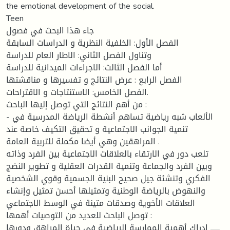
the emotional development of the social.
Teen
جاء هذا البحث في فصول
الفصل الأول: الخلفية النظرية و الدراسات السابقة
وتناول الفصل الثاني: الاطار العام للدراسة
أما الفصل الثالث: الاجراءات الميدانية للدراسة
الفصل الرابع : عرض النتائج و تفسيرها و مناقشتها
الفصل الخامس: الاستنتاجات و الاقتراحات.
من أهم النتائج التي توصل إليها الباحث :
- الألعاب شبه رياضية تساهم أنشطة الرياضة المدرسية في
تنمية الجوانب الاجتماعية و تحقيق التكيف خاصة عند
المراهقين وهي أيضا مكملة للتربية العامة .
تلعب دور في الارتقاء بالعلاقات الاجتماعية بين الفرد وذاته
وبين الفرد والجماعة وتنمية القدرات العقلية و تطوير النضج
الفكري وتنشئة جيل صحيح البنية الجسمية وقوي الشخصية
والنهوض بالرياضة الوطنية وتمثيلها أحسن تمثيل وإنشاء
العلاقات الأخوية وصدقات متينة في الوسط الاجتماعي
توصل الباحث للعديد من التوصيات أهمها :
ــــــ إدراك أهمية الممارسة الرياضية في حياة المراهق ودورها