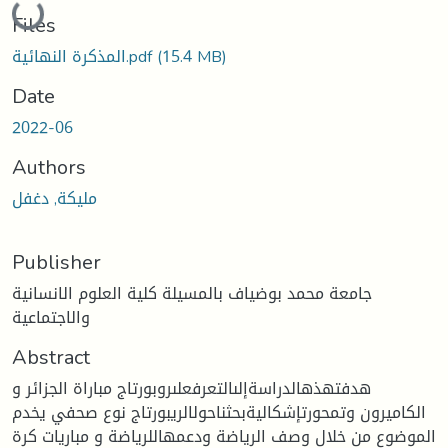
Loading...
Files
(15.4 MB)
المذكرة النهائية.pdf
Date
2022-06
Authors
مليكة, دغفل
Publisher
جامعة محمد بوضياف بالمسيلة كلية العلوم الانسانية
والاجتماعية
Abstract
هدفتهذهالدراسةإلىالتعرفعلىروبورتاج مباراة الجزائر و
الكاميرون وتمحورتإشكاليةبحثناحولالريبورتاج نوع صحفي يخدم
الموضوع من خلال وصف الرياضة ودعمهاللرياضة و مباريات كرة