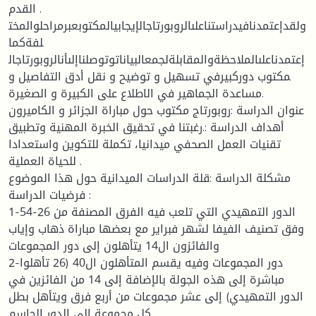
القدم .
ولقدإعتمدنافيدراستناعلىالروبورتاجالإيجابيالمكتوبعبرمراحلوالمخت
لفةكما
إعتمدناعلىالملاحظةوالمقابلةلجمعالبياناتوتوصلناإلىأنالروبورتاجال
مكتوب دوركبيرفي تسهيل و توضيح و نقل أدق التفاصيل و
مساعدة الجماهير في الاطلاع على الكبيرة و الصغيرة.
عنوان الدراسة :روبورتاج مكتوب حول مباراة الجزائر و الكاميرون
أهداف الدراسة :.رغبتنا في تحقيق الخبرة المهنية وتطبيق
تقنيات العمل الصحفي ميدانيا، تكملة للتكوين واستعدادا
للحياة العملية .
مشكلة الدراسة :قلة الدراسات الميدانية حول هذا الموضوع
فرضيات الدراسة :
1-الدور التمهيدي التي تلعب فيه الفرق المصنفة من 26-54
وفق تصنيف الفيفا لشهر فبراير مع بعضها مباراة ذهاب وإياب
والفائزون ال14 يتأهلون إلى دور المجموعات
2-دور المجموعات وفيه يقسم المتأهلون ال40 (26 تأهلوا
مباشرة إلى هذه الجولة بالإضافة إلى 14 من الفائزين في
الدور التمهيدي) إلى عشر مجموعات من أربع فرق ويتأهل بطل
كل مجموعة إلى الدور الحاسم