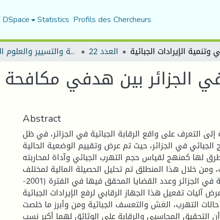
f DSpace
Statistics
Profils des Chercheurs
العدد 22
مجلة العلوم الاقتصادية والتسيير والعلوم التجارية
 في الجزائر بين هدفي مكافحة 
Abstract
لى التعرف على واقع الرقابة الجبائية في الجزائر، في ظل
 الجبائي في الجزائر، حيث تم عرض وتقييم الوضعية الحالية
لتطرق لها كمنهج لقياس حجم التهرب الجبائي وآداة لمحاربته
ومن خلال هذا المنطلق تم تحليل الحصيلة المالية لمختلف
أشكال الرقابة الجبائية في الجزائر وعدد القضايا المحقق فيها في الفترة (2001-
تم عرض آليات تفعيل هذا الجهاز الرقابي لرفع الإيرادات الجبائية
الات التهرب، الغش والتعسف الجبائية ومن وأبرز ما خلصت
 أن التحقيق المحاسبي والرقابة على الوثائق لهما أكبر نسب