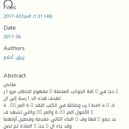
ding...
Files
2017-433.pdf
(1.31 MB)
Date
2017-06
Authors
زریق, أحلام
Abstract
ملخص
مفهوم الخطاب مرو ا ر 􀁂 افة الجوانب المتصلة 􀀟 حث في 􀁂
تهدف هذه الد ا رسة إلى ال
ة . 􀀩􀀦 ة العر 􀀩 ه اضط ا رب وخلخلة في الكتب النقد 􀀩 ة،
والتي تشهد ف 􀀩􀀦 ة والغر 􀀩􀀦 الأصول العر 􀁂
البناء التالي: مقدمة وفصلین أولهما 􀁚 فها وف 􀀩 عد جمع
المادة ثم تصن 􀁂 حث 􀁂 وقد جاء ال