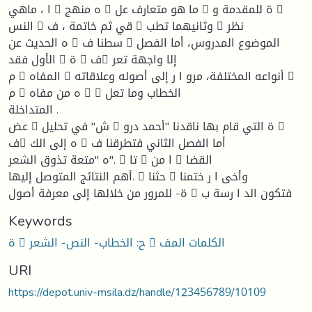
ا ، ماهي 􀀩 ه منهج 􀀩 ما هو متعارف عل 􀀟 ة للمقدمة و 􀁂
النس 􀁂 قي ثم خاتمة ، ف 􀀩 وثانیهما تطب 􀀳 نظر
ه الحدیث عن 􀀩 سطنا ف 􀁂 الموضوع المدروس، أما الفصل
الأول فقد 􀁂 ة 􀀩 ف􀀢 إلا واجهة تعر
م 􀀩 المفاه 􀁂 أنواعه المختلفة، مرو ا ر إلى أصوله وعلاقاته 􀁂
م 􀀩 ه من مفاه 􀁂 􀁚 الخطاب وما تعل
المتداخلة .
عض 􀁂 ش" في تحلیل 􀀩 ة التي قام بها ناقدنا "أحمد درو 􀀩
ف􀀩 ه إلى الك 􀀩 أما الفصل الثاني فتطرقنا ف
ه "متعة تذوق الشعر". 􀁂 تا 􀀟 ا من 􀀩 القضا
أهم النتائج المتوصل إلیها. 􀁂 حثنا 􀁂 وأخی ا ر ختمنا
ة- للمرور من خلالها إلى معرفة أصول 􀀩 فتكون الد ا رسة ب
Keywords
ة 􀀢 ح: الخطاب- النص- الشعر 􀀈 الكلمات المف
URI
https://depot.univ-msila.dz/handle/123456789/10109