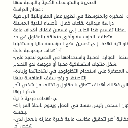
الصغيرة والمتوسطة الكمية والنوعية منها .
عنوان الدراسة :
الصغيرة والمتوسطة في تطوير عمل المقاولاتية الرياضية
دراسة ميدانية لقاعات كمال الأجسام لبلدية المسيلة
 يمكننا تقسيم هذا الجانب إلى قسمين فهناك أهداف عامة
متعلقة بالمؤسسة وأخرى متعلقة بالمقاول في حد
مقاولاتية تهدف إلى تحسين وضع المؤسسة حاليا ومستقبليا
أ- أهداف موضوعية عامة:
-التشجيع على استثمار الموارد المحلية واستخدامها في التصنيع لتصبح على
شكل منتجات استهلاكية محليا أو موجهة نحو التصدير.
-تحفيز الشركات المصغرة على استخدام التكنولوجيا في نشاطاتها وزيادة
إنتاجيتها و رفع سقف المنافسة بينها.
لثاني فهناك أهداف تتعلق بالمقاول و تختلف من شخص لآخر
وتذكر ابرزها:
ب-أهداف فردية ذاتية:
-الاستقلالية و أن يكون الشخص رئيس نفسه في العمل ويقوم باتخاذ القرارات
بنفسه.
-تقدم المقاولاتية إمكانية أكبر لتحقيق مكاسب مالية كبيرة مقارنة بالعمل لدى
شخص آخر.