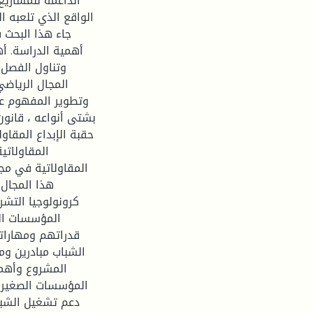
الداعمة للمشاري
الواقع الذي تلعبه .
جاء هذا البحث.
أهمية الدراسة. .
وتناول الفصل 
المجال الرياضي
وتطوير المفهوم عند
بشتى أنواعه ، قانون،
حقبة الإبداع المقاو
المقاولاتي
المقاولاتية في مج
هذا المجا ،
كرونولوجيا التشري
المؤسسات ال
قدراتهم ومهارات
الشباب مبادرين و،
المشروع وأهمي
المؤسسات الصغيرة 
دعم تشغيل الشباب