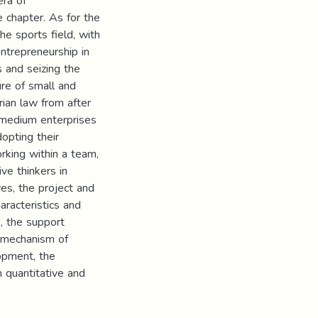
era of
e chapter. As for the
he sports field, with
entrepreneurship in
s and seizing the
ure of small and
rian law from after
 medium enterprises
opting their
orking within a team,
ve thinkers in
es, the project and
aracteristics and
, the support
 mechanism of
opment, the
 quantitative and