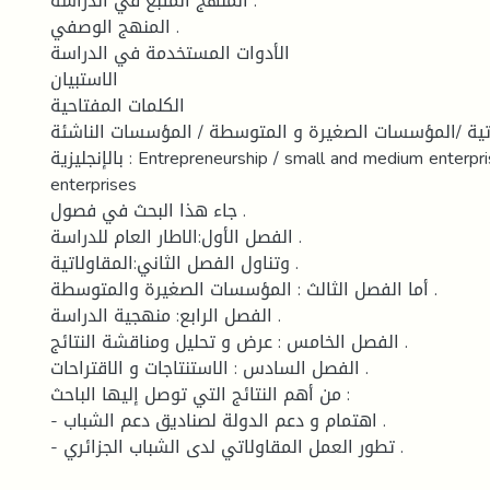
المنهج المتبع في الدراسة :
المنهج الوصفي .
الأدوات المستخدمة في الدراسة
الاستبيان
الكلمات المفتاحية
لاتية /المؤسسات الصغيرة و المتوسطة / المؤسسات الناشئة
بالإنجليزية : Entrepreneurship / small and medium enterprises / emerging
enterprises
جاء هذا البحث في فصول .
الفصل الأول:الاطار العام للدراسة .
وتناول الفصل الثاني:المقاولاتية .
أما الفصل الثالث : المؤسسات الصغيرة والمتوسطة .
الفصل الرابع: منهجية الدراسة .
الفصل الخامس : عرض و تحليل ومناقشة النتائج .
الفصل السادس : الاستنتاجات و الاقتراحات .
من أهم النتائج التي توصل إليها الباحث :
- اهتمام و دعم الدولة لصناديق دعم الشباب .
- تطور العمل المقاولاتي لدى الشباب الجزائري .