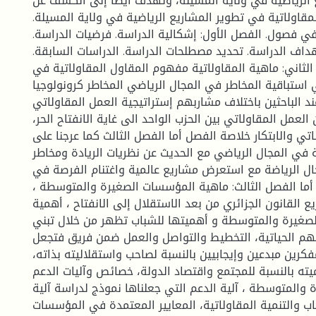
ع الرياضية في ولاية المسيلة، وتهدف أيضا إلى الكشف عن
المقاولاتية في تطوير المشاريع الرياضية في ولاية المسيلة
 في فصول. الفصل الأول: إشكالية الدراسة. فرضيات الدراسة
أهداف الدراسة. تحديد مصطلحات الدراسة. الدراسات السابقة
الثاني: ماهية المقاولاتية مفهوم المقاول المقاولاتية في
 استباقية المخاطر في المجال الرياضي المخاطر كرونولوجيا
 الباحثين باختلاف مشاربهم إستراتيجية العمل المقاولاتي
 العمل المقاولاتي بين الحزب الواحد الى غاية الانفتاح الحر
لاتي والابتكار خلاصة الفصل أما الفصل الثالث كما عرجنا على
ة في المجال الرياضي مع الحديث عن نظريات الريادة ومخاطر
ال الرياضة مع استعرض مشاريع عالمية واغتنام الفرصة في
ل أما الفصل الثالث: ماهية المؤسسات الصغيرة والمتوسطة
ع القانون الجزائري من بعد الاستقلال إلى الانفتاح ، أهمية
صغيرة والمتوسطة و أهميتها للشباب تظهر من خلال تبني
هم الحياتية، التخطيط والتواصل والعمل ضمن فريق فتجعل
مفكرين مبدعين وإيجابيين بالنسبة لصاحب واستقلاليته بذاته
ته بالنسبة للمجتمع واقتصاد الدولة، خصائص وآليات الدعم
والمتوسطة ، آلية الدعم التي جعلناها نموذج لدراسة آلية
 والتنمية المقاولاتية، المعايير المعتمدة في المؤسسات