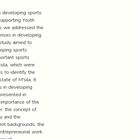
n developing sports
Supporting Youth
dy, we addressed the
prises in developing
 study aimed to
loping sports
portant sports
'sila, which were
s to identify the
ate of M'sila. It
ys in developing
 presented in
e importance of the
r: the concept of
gy and the
ent backgrounds, the
entrepreneurial work