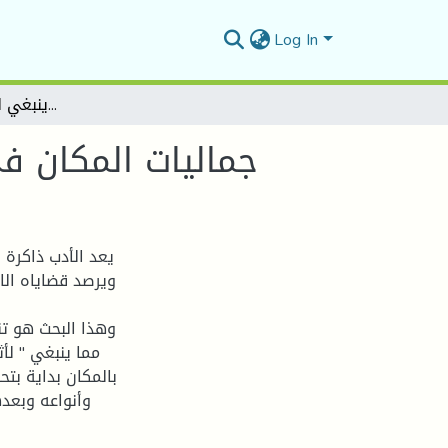
Log In
جماليات المكان في رواية أحببتك أكثر مما ينبغي لأثير عبد الله النشمي
جماليات المكان في
يعد الأدب ذاكرة
ويرصد قضاياه الا
وهذا البحث هو تن
مما ينبغي " لأ
بالمكان بداية بت
وأنواعه وبعده