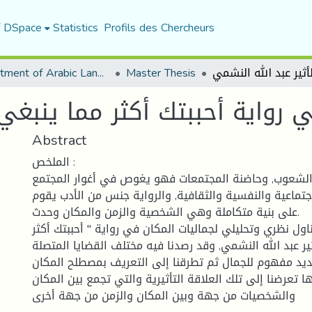
f DSpace
Statistics
Profils des Chercheurs
Department of Arabic Language and Literature
Master Thesis
 رواية أحببتك أكثر مما ينبغي 
Abstract
الملخص :
 الشعوب, وحاضنة المجتمعات فهو يغوص في أغوار المجتمع
جتماعية والنفسية والثقافية, والرواية جنس من الأدب يقوم
على بنية متكاملة وهي الشخصية والزمن والمكان وحدث.
اول نظري وتحليلي لجماليات المكان في رواية " أحببتك أكثر
ثير عبد الله النشمي, وقد رصدنا فيه مختلف القضايا المتصلة
حديد مفهوم للجمال ثم تطرقنا إلى التعريف بمصطلح المكان
ا تعرضنا إلى تلك العلاقة التأثيرية والتي تجمع بين المكان
والشخصيات من جهة وبين المكان والزمن من جهة أخرى