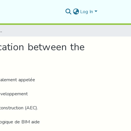
Log In
nteroperability and communication between the actors in the BIM project
cation between the
également appelée
développement
 construction (AEC).
logique de BIM aide