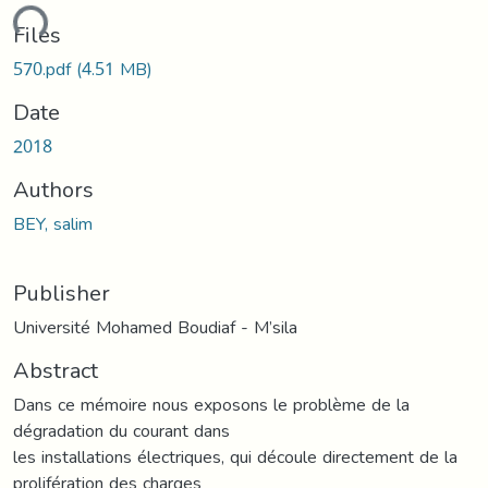
ding...
Files
570.pdf
(4.51 MB)
Date
2018
Authors
BEY, salim
Publisher
Université Mohamed Boudiaf - M’sila
Abstract
Dans ce mémoire nous exposons le problème de la
dégradation du courant dans
les installations électriques, qui découle directement de la
prolifération des charges