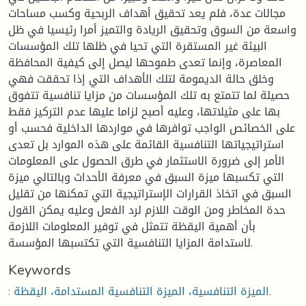
مجالات عدة، فلم يعد تحقيق أهداف الربحية وكسب مساحات
واسعة من السوق وتحقيق الريادة والتميز أمرا رئيسيا في ظل
البيئة غير المستقرة التي تحيا في ظلها تلك المؤسسات
المعاصرة، وإنما تعدى طموحها ليصل إلى كيفية المحافظة
وخلق حالة الديمومة لتلك الأهداف التي إذا تحققت فهي
حصيلة لما تتمتع به تلك المؤسسات من مزايا تنافسية تتفوق
بها على مثيلاتها، وعليه أصبح لزاما عليها عدم التركيز فقط
على الخصائص الواجب توافرها في مواردها الداخلية فحسب أو
استراتيجياتها التنافسية القائمة على هذه الموارد بل تعدى
الأمر إلى ضرورة الاستثمار في طرق الحصول على المعلومات
التي تكسبها ميزة السبق في معرفة الأحداث وبالتالي ميزة
السبق في اتخاذ القرارات الإستراتيجية التي تمكنها من تقليل
حدة المخاطر ومن الوقت اللازم لرد الفعل وعليه يمكن القول
بأن أهمية اليقظة تتمثل في توفير المعلومات اللازمة
لاستدامة المزايا التنافسية التي تكتسبها المؤسسة.
Keywords
: الميزة التنافسية، الميزة التنافسية المستدامة، اليقظة.