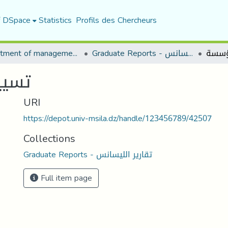
f DSpace
Statistics
Profils des Chercheurs
Department of management sciences
Graduate Reports - تقارير الليسانس
مؤسسة
تسيي
URI
https://depot.univ-msila.dz/handle/123456789/42507
Collections
Graduate Reports - تقارير الليسانس
Full item page